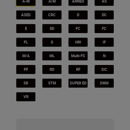
A-M
A/M
ARNEO
AS
ASED
CRC
D
DC
E
ED
FC
FC
FL
G
HRI
IF
M/A
ML
Multi-FS
N
PF
RD
RF
SIC
SR
STM
SUPER ED
SWM
VR