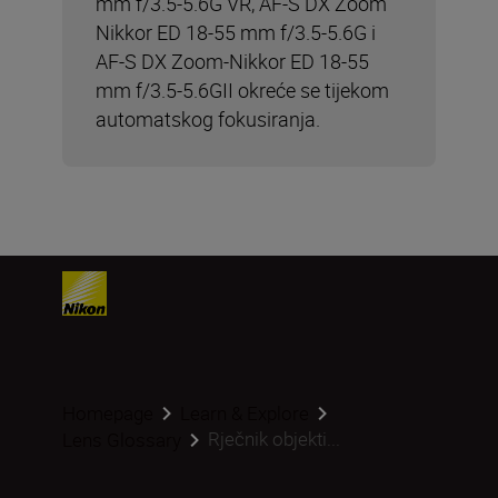
mm f/3.5-5.6G VR, AF-S DX Zoom
Nikkor ED 18-55 mm f/3.5-5.6G i
AF-S DX Zoom-Nikkor ED 18-55
mm f/3.5-5.6GII okreće se tijekom
automatskog fokusiranja.
Homepage
Learn & Explore
Rječnik objekti...
Lens Glossary