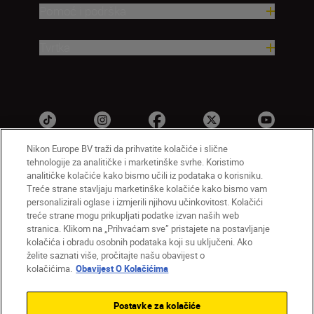
Pomoć i podrška
Tvrtka
Nikon Europe BV traži da prihvatite kolačiće i slične
tehnologije za analitičke i marketinške svrhe. Koristimo
analitičke kolačiće kako bismo učili iz podataka o korisniku.
HR
Nikon Sites
Treće strane stavljaju marketinške kolačiće kako bismo vam
personalizirali oglase i izmjerili njihovu učinkovitost. Kolačići
Obratite nam se
Obavijest o zaštiti privatnosti
treće strane mogu prikupljati podatke izvan naših web
Uvjeti upotrebe
Obavijest o kolačićima
stranica. Klikom na „Prihvaćam sve” pristajete na postavljanje
Postavke kolačića
kolačića i obradu osobnih podataka koji su uključeni. Ako
© 2026 Nikon
želite saznati više, pročitajte našu obavijest o
kolačićima.
Obavijest O Kolačićima
Postavke za kolačiće
Back to top