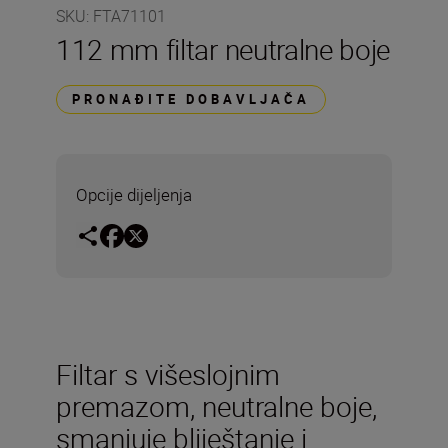
SKU
:
FTA71101
112 mm filtar neutralne boje
PRONAĐITE DOBAVLJAČA
Opcije dijeljenja
Filtar s višeslojnim
premazom, neutralne boje,
smanjuje bliještanje i