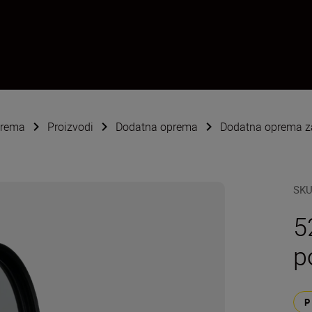
oprema
Proizvodi
Dodatna oprema
Dodatna oprema za
SK
5
po