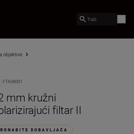
Traži
 objektive
U
:
FTA08001
2 mm kružni
larizirajući filtar II
PRONAĐITE DOBAVLJAČA