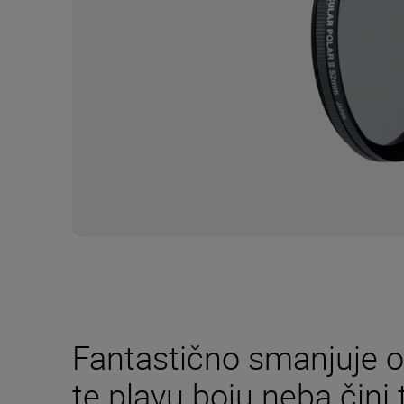
Fantastično smanjuje od
te plavu boju neba čini