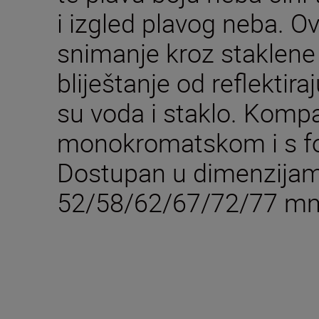
i izgled plavog neba. O
snimanje kroz staklene
bliještanje od reflektir
su voda i staklo. Kompat
monokromatskom i s fot
Dostupan u dimenzija
52/58/62/67/72/77 m