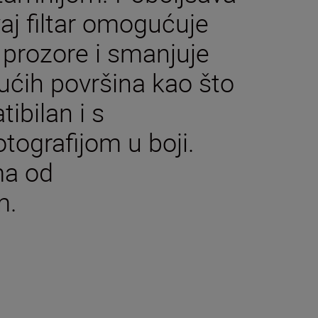
vaj filtar omogućuje
 prozore i smanjuje
ajućih površina kao što
ibilan i s
ografijom u boji.
ma od
m.