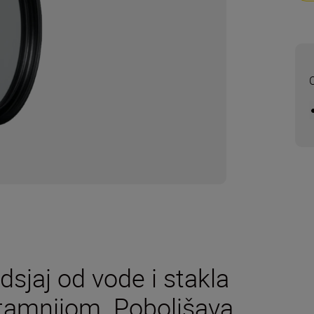
O
sjaj od vode i stakla
 tamnijom. Poboljšava