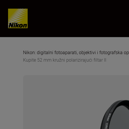
Skip content
Nikon: digitalni fotoaparati, objektivi i fotografska 
Kupite 52 mm kružni polarizirajući filtar II