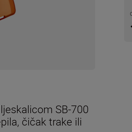
O
 bljeskalicom SB-700
ila, čičak trake ili