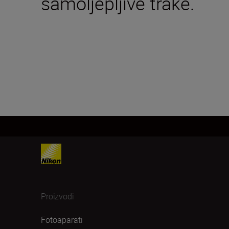
samoljepljive trake.
Proizvodi
Fotoaparati