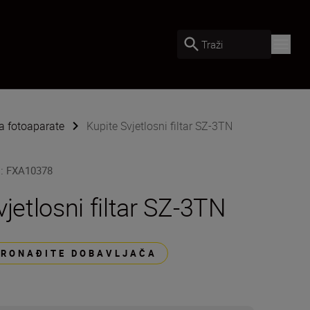
Traži
 fotoaparate
Kupite Svjetlosni filtar SZ-3TN
U
:
FXA10378
vjetlosni filtar SZ-3TN
PRONAĐITE DOBAVLJAČA