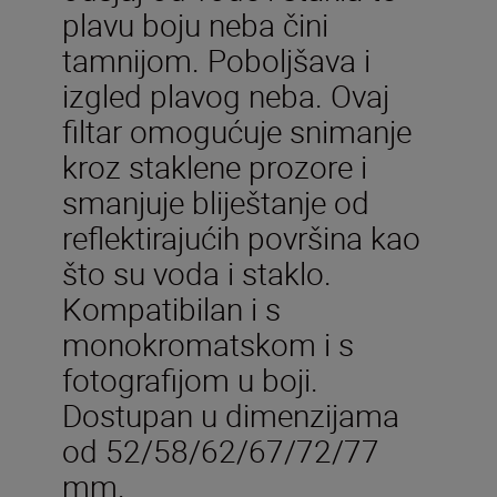
plavu boju neba čini
tamnijom. Poboljšava i
izgled plavog neba. Ovaj
filtar omogućuje snimanje
kroz staklene prozore i
smanjuje bliještanje od
reflektirajućih površina kao
što su voda i staklo.
Kompatibilan i s
monokromatskom i s
fotografijom u boji.
Dostupan u dimenzijama
od 52/58/62/67/72/77
mm.