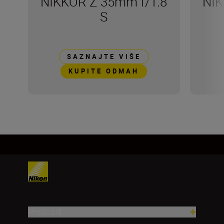
NIKKOR Z 35mm f/1.8
NIK
S
SAZNAJTE VIŠE
KUPITE ODMAH
Proizvodi