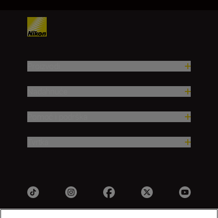
Proizvodi
Nadahnuće
Pomoć i podrška
Tvrtka