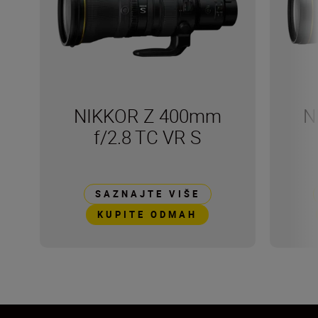
NIKKOR Z 400mm
N
f/2.8 TC VR S
SAZNAJTE VIŠE
KUPITE ODMAH