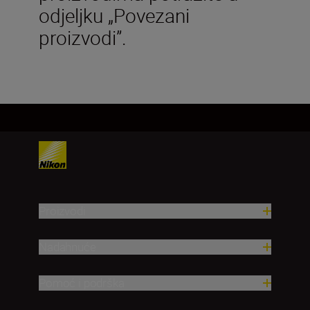
odjeljku „Povezani
proizvodi”.
Proizvodi
Nadahnuće
Pomoć i podrška