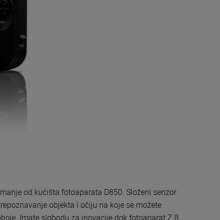
% manje od kućišta fotoaparata D850. Složeni senzor
poznavanje objekta i očiju na koje se možete
 oboje. Imate slobodu za inovacije dok fotoaparat Z 8