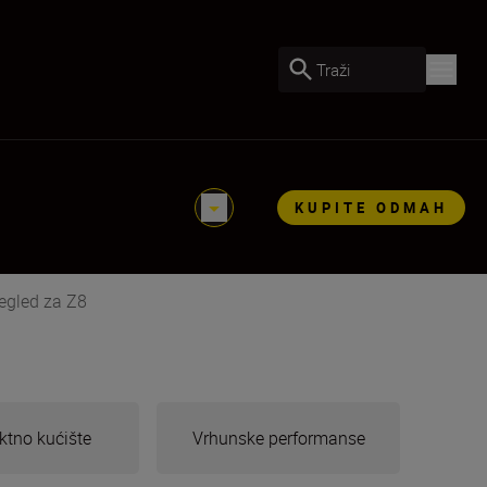
Traži
KUPITE ODMAH
egled za Z8
tno kućište
Vrhunske performanse