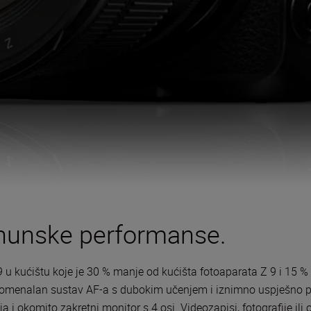
hunske performanse.
 u kućištu koje je 30 % manje od kućišta fotoaparata Z 9 i 15 
menalan sustav AF-a s dubokim učenjem i iznimno uspješno pre
 i okomito zakretni monitor s 4 osi. Videozapisi, fotografije ili