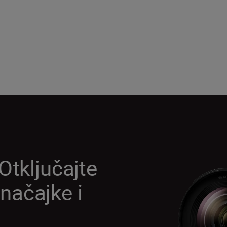
Otključajte
načajke i