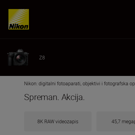
Skip content
Z8
Nikon: digitalni fotoaparati, objektivi i fotografska 
Spreman. Akcija.
8K RAW videozapis
45,7 megap