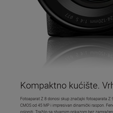
Kompaktno kućište. Vr
Fotoaparat Z 8 donosi skup značajki fotoaparata Z 9
CMOS od 45 MP i impresivan dinamički raspon. Feno
osloniti. Tražilo sa stvarnim prikazom bez zamračenja