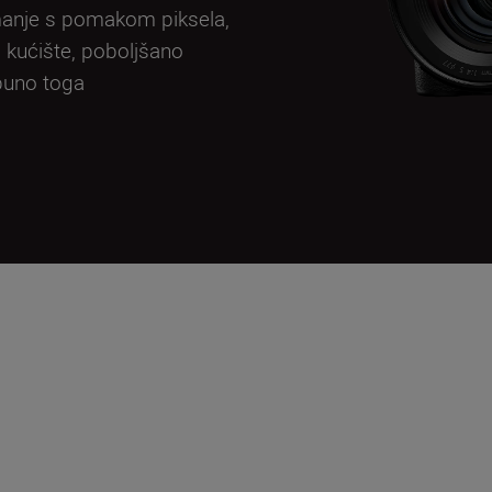
anje s pomakom piksela,
u kućište, poboljšano
 puno toga