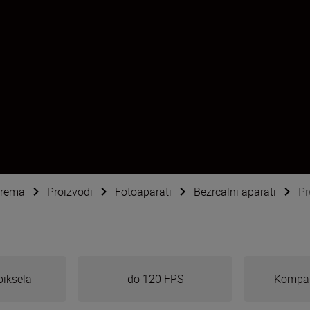
oprema
Proizvodi
Fotoaparati
Bezrcalni aparati
Pr
iksela
do 120 FPS
Kompak