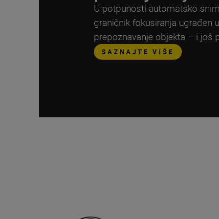
U potpunosti automatsko snim
graničnik fokusiranja ugrađen 
prepoznavanje objekta – i još
SAZNAJTE VIŠE