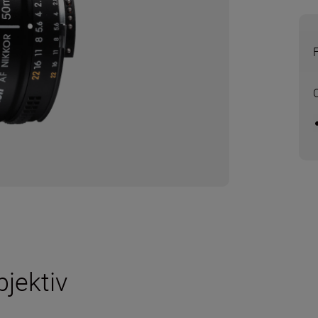
O
bjektiv