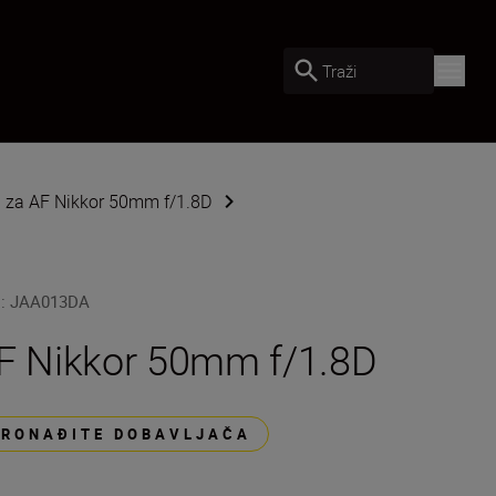
Traži
d za AF Nikkor 50mm f/1.8D
U
:
JAA013DA
F Nikkor 50mm f/1.8D
PRONAĐITE DOBAVLJAČA