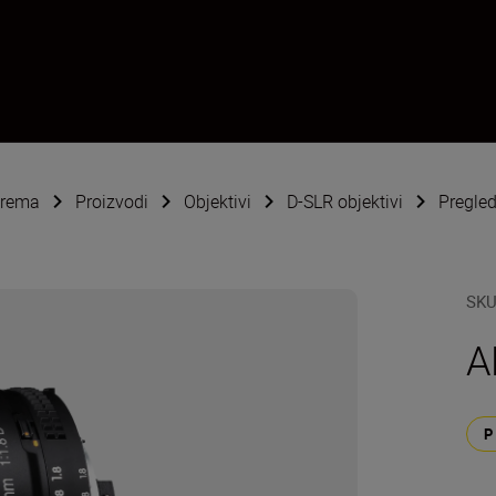
oprema
Proizvodi
Objektivi
D-SLR objektivi
Pregle
SK
A