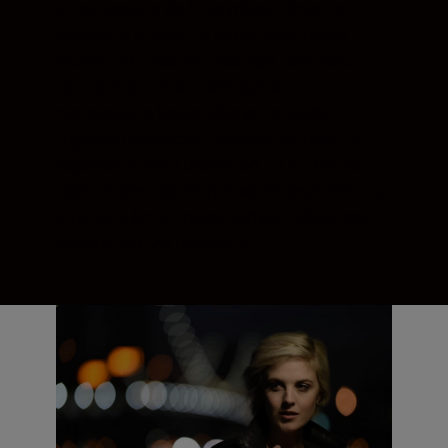
dizajnirana je da bi savršeno uhvatila i
najmanju nijansu te jamči izvanrednu
oštrinu od ruba do ruba, kao i kontrast i
razlučivost. Efekt zamućenja je
nevjerojatno besprijekoran, a objekti
izgledaju oštro čak i kada se snimaju pri
najširem otvoru blende od f/1,4. Bilo da
radite s dostupnim prirodnim svjetlom ili u
studiju, slike se mogu pohvaliti dubinom i
dimenzijom za pamćenje.