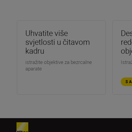
Uhvatite više
Des
svjetlosti u čitavom
red
kadru
obj
istražite objektive za bezrcalne
Istra
aparate
S