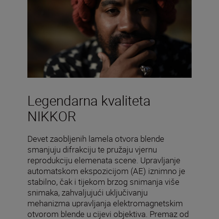
Legendarna kvaliteta
NIKKOR
Devet zaobljenih lamela otvora blende
smanjuju difrakciju te pružaju vjernu
reprodukciju elemenata scene. Upravljanje
automatskom ekspozicijom (AE) iznimno je
stabilno, čak i tijekom brzog snimanja više
snimaka, zahvaljujući uključivanju
mehanizma upravljanja elektromagnetskim
otvorom blende u cijevi objektiva. Premaz od