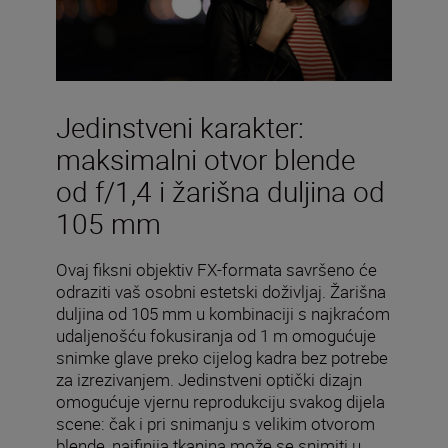
Jedinstveni karakter:
maksimalni otvor blende
od f/1,4 i žarišna duljina od
105 mm
Ovaj fiksni objektiv FX-formata savršeno će
odraziti vaš osobni estetski doživljaj. Žarišna
duljina od 105 mm u kombinaciji s najkraćom
udaljenošću fokusiranja od 1 m omogućuje
snimke glave preko cijelog kadra bez potrebe
za izrezivanjem. Jedinstveni optički dizajn
omogućuje vjernu reprodukciju svakog dijela
scene: čak i pri snimanju s velikim otvorom
blende, najfinija tkanina može se snimiti u