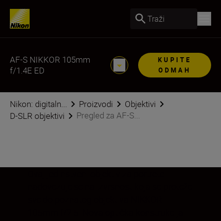
Traži
AF-S NIKKOR 105mm
KUPITE
f/1.4E ED
ODMAH
Nikon: digitaln...
Proizvodi
Objektivi
Pregled za AF-S...
D-SLR objektivi
Ovaj jedinstveni objektiv za portrete
nadovezuje se na izvrsnost koja se proteže
sve do poznatog objektiva NIKKOR
105mm f/2.5. Nova optička konstrukcija