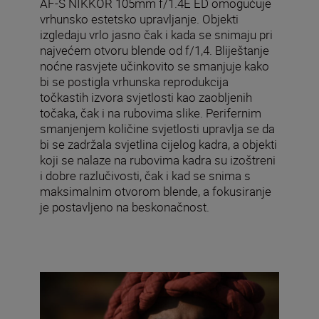
AF-S NIKKOR 105mm f/1.4E ED omogućuje
vrhunsko estetsko upravljanje. Objekti
izgledaju vrlo jasno čak i kada se snimaju pri
najvećem otvoru blende od f/1,4. Bliještanje
noćne rasvjete učinkovito se smanjuje kako
bi se postigla vrhunska reprodukcija
točkastih izvora svjetlosti kao zaobljenih
točaka, čak i na rubovima slike. Perifernim
smanjenjem količine svjetlosti upravlja se da
bi se zadržala svjetlina cijelog kadra, a objekti
koji se nalaze na rubovima kadra su izoštreni
i dobre razlučivosti, čak i kad se snima s
maksimalnim otvorom blende, a fokusiranje
je postavljeno na beskonačnost.