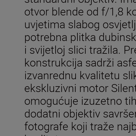
otvor blende od f/1,8 ko
uvjetima slabog osvjetlje
potrebna plitka dubinsk
i svijetloj slici tražila.
konstrukcija sadrži asf
izvanrednu kvalitetu sl
ekskluzivni motor Sil
omogućuje izuzetno tih 
dodatni objektiv savršen
fotografe koji traže najb