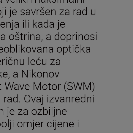
ji je savršen za rad u
nja ili kada je
a oštrina, a doprinosi
 Preoblikovana optička
eričnu leću za
ike, a Nikonov
ent Wave Motor (SWM)
rad. Ovaj izvanredni
 je za ozbiljne
olji omjer cijene i