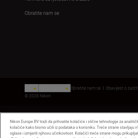
Obratite nam se
HR
Nikon Sites
Obratite nam se
Obavijest o zaštit
© 2026 Nikon
Nikon Europe BV traži da prihvatite kolačiće i slične tehnologije za analiti
kolačiće kako bismo učili iz podataka o korisniku. Treće strane stavljaju
oglase i izmjerili njihovu učinkovitost. Kolačići treće strane mogu prikuplj