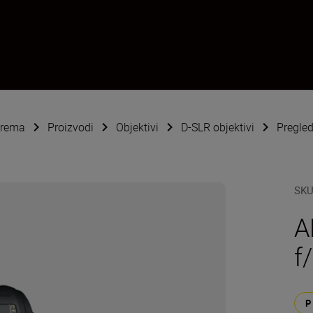
oprema
Proizvodi
Objektivi
D-SLR objektivi
Pregle
SK
A
f