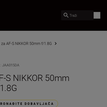
Traži
d za AF-S NIKKOR 50mm f/1.8G
U
:
JAA015DA
F-S NIKKOR 50mm
/1.8G
PRONAĐITE DOBAVLJAČA