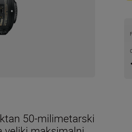
O
ktan 50-milimetarski
a veliki maksimalni