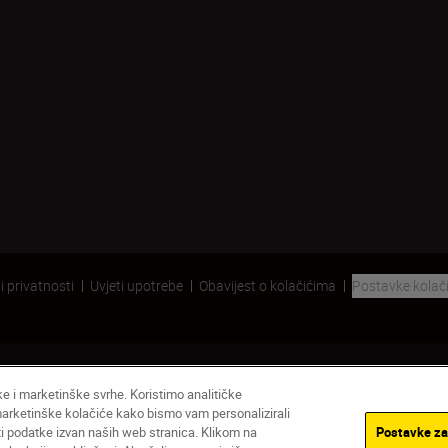
i privatnosti
Uvjeti upotrebe
Obavijest o kolačićima
Postavke kolač
čke i marketinške svrhe. Koristimo analitičke
 marketinške kolačiće kako bismo vam personalizirali
ati podatke izvan naših web stranica. Klikom na
Postavke za