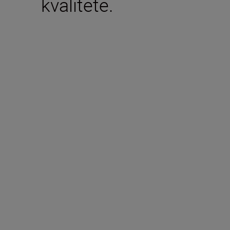
kvalitete.
Tehničke specifikaci
Žarišna duljina
50 mm