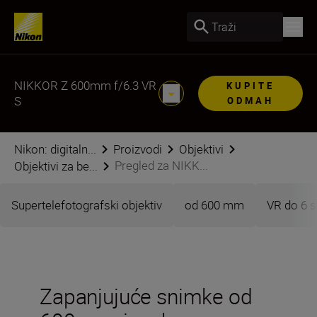
Traži
NIKKOR Z 600mm f/6.3 VR
KUPITE
S
ODMAH
Nikon: digitaln...
Proizvodi
Objektivi
Pregled za NIKK...
Objektivi za be...
Supertelefotografski objektiv
od 600 mm
VR do 6 s
Zapanjujuće snimke od