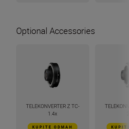
Optional Accessories
TELEKONVERTER Z TC-
TELEKONV
1.4x
KUPITE ODMAH
KUPIT