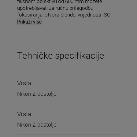
fiksnom objektivu od 600 mm možete
upotrebljavati za ručnu prilagodbu
fokusiranja, otvora blende, vrijednosti ISO
osjetljivosti ili kompenzacije ekspozicije.
Prikaži više
Tehničke specifikacije
Vrsta
Nikon Z-postolje
Vrsta
Nikon Z-postolje