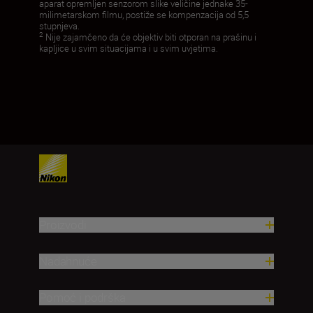
aparat opremljen senzorom slike veličine jednake 35-
milimetarskom filmu, postiže se kompenzacija od 5,5
stupnjeva.
2
Nije zajamčeno da će objektiv biti otporan na prašinu i
kapljice u svim situacijama i u svim uvjetima.
Proizvodi
Nadahnuće
Pomoć i podrška