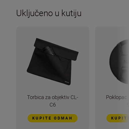
Uključeno u kutiju
Torbica za objektiv CL-
Poklopac 
C6
KUPITE ODMAH
KUPIT