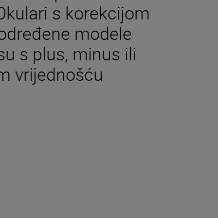
Okulari s korekcijom
a određene modele
u s plus, minus ili
m vrijednošću