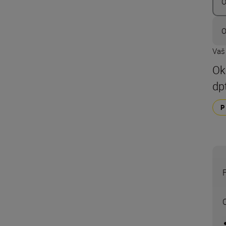
O
O
Vaš
Ok
dp
O