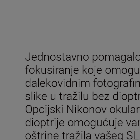
Jednostavno pomagalo 
fokusiranje koje omogu
dalekovidnim fotografi
slike u tražilu bez diopt
Opcijski Nikonov okula
dioptrije omogućuje va
oštrine tražila vašeg S