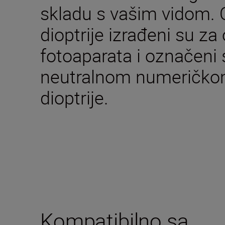
skladu s vašim vidom. 
dioptrije izrađeni su z
fotoaparata i označeni s
neutralnom numeričko
dioptrije.
Kompatibilno sa