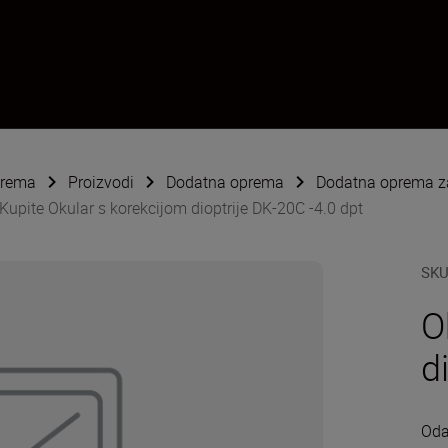
oprema
Proizvodi
Dodatna oprema
Dodatna oprema za
Kupite Okular s korekcijom dioptrije DK-20C -4.0 dpt
SK
O
d
Oda