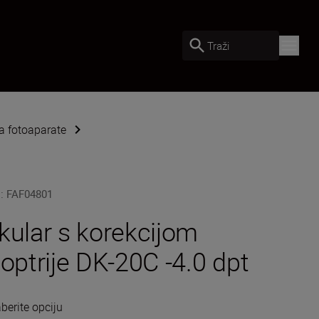
Traži
 fotoaparate
U
:
FAF04801
kular s korekcijom
ioptrije DK-20C -4.0 dpt
berite opciju