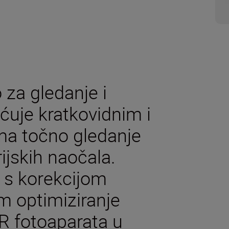
za gledanje i
ćuje kratkovidnim i
ma točno gledanje
rijskih naočala.
r s korekcijom
m optimiziranje
LR fotoaparata u