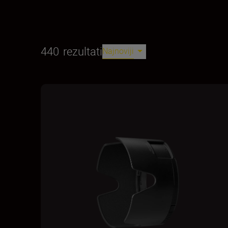
440
rezultati
Najnoviji