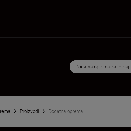
Dodatna oprema za fotoap
oprema
Proizvodi
Dodatna oprema