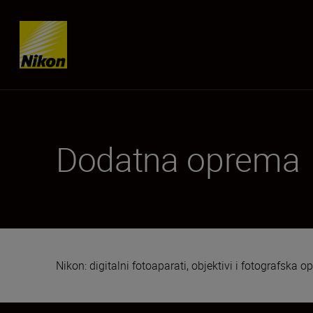
Skip content
Dodatna oprema
Nikon: digitalni fotoaparati, objektivi i fotografska 