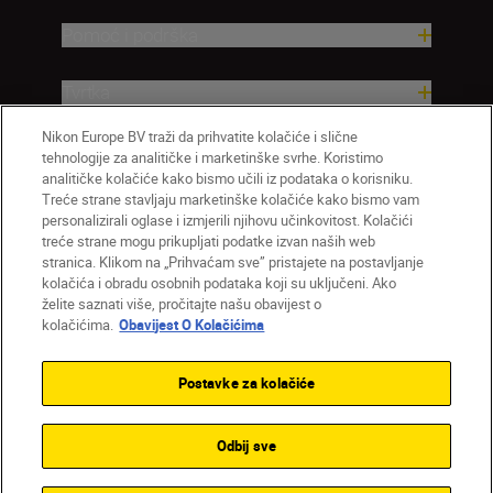
Pomoć i podrška
Tvrtka
Nikon Europe BV traži da prihvatite kolačiće i slične
tehnologije za analitičke i marketinške svrhe. Koristimo
analitičke kolačiće kako bismo učili iz podataka o korisniku.
Treće strane stavljaju marketinške kolačiće kako bismo vam
personalizirali oglase i izmjerili njihovu učinkovitost. Kolačići
treće strane mogu prikupljati podatke izvan naših web
stranica. Klikom na „Prihvaćam sve” pristajete na postavljanje
kolačića i obradu osobnih podataka koji su uključeni. Ako
želite saznati više, pročitajte našu obavijest o
HR
Nikon Sites
kolačićima.
Obavijest O Kolačićima
Obratite nam se
Obavijest o zaštiti privatnosti
Uvjeti upotrebe
Obavijest o kolačićima
Postavke za kolačiće
Postavke kolačića
© 2026 Nikon
Odbij sve