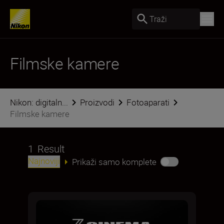
Traži
Filmske kamere
Nikon: digitaln...
Proizvodi
Fotoaparati
Filmske kamere
1
Result
Najnoviji
Prikaži samo komplete