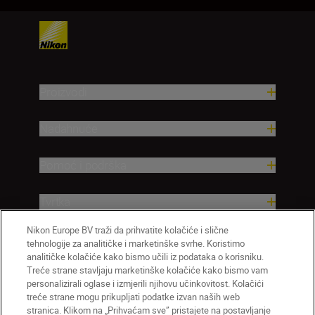
Proizvodi
Nadahnuće
Pomoć i podrška
Tvrtka
Nikon Europe BV traži da prihvatite kolačiće i slične
tehnologije za analitičke i marketinške svrhe. Koristimo
analitičke kolačiće kako bismo učili iz podataka o korisniku.
Treće strane stavljaju marketinške kolačiće kako bismo vam
personalizirali oglase i izmjerili njihovu učinkovitost. Kolačići
treće strane mogu prikupljati podatke izvan naših web
stranica. Klikom na „Prihvaćam sve” pristajete na postavljanje