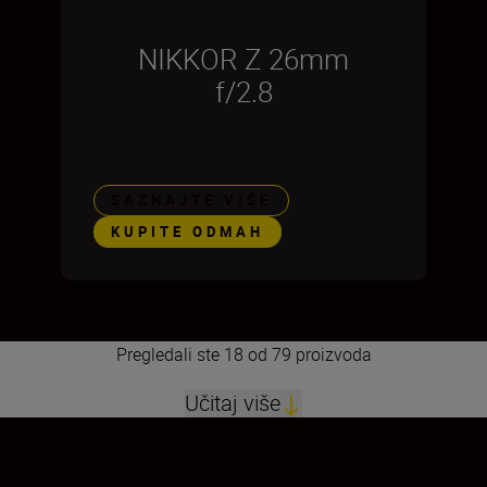
NIKKOR Z 26mm
f/2.8
SAZNAJTE VIŠE
KUPITE ODMAH
Pregledali ste 18 od 79 proizvoda
Učitaj više
1
2
3
4
5