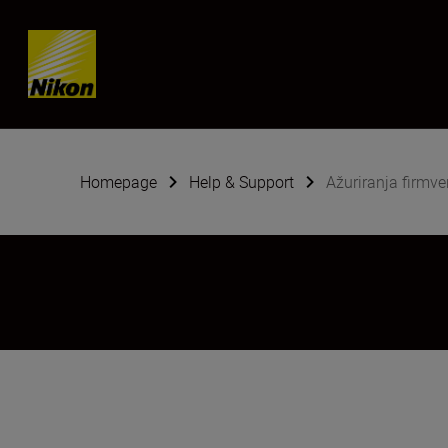
Skip content
Homepage
Help & Support
Ažuriranja firmve