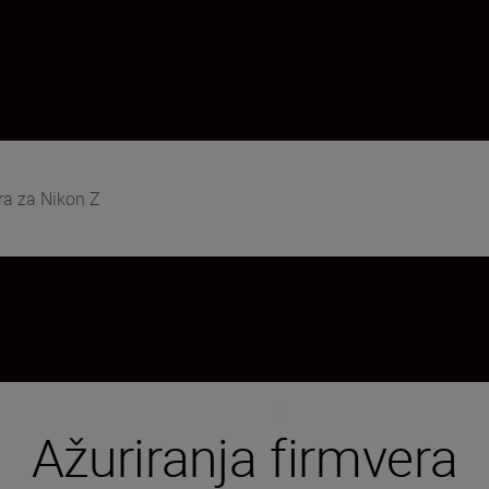
ra za Nikon Z
Ažuriranja firmvera