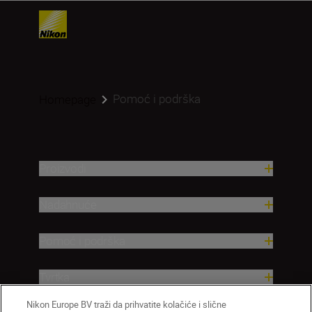
Pomoć i podrška
Homepage
Proizvodi
Nadahnuće
Pomoć i podrška
Tvrtka
Nikon Europe BV traži da prihvatite kolačiće i slične