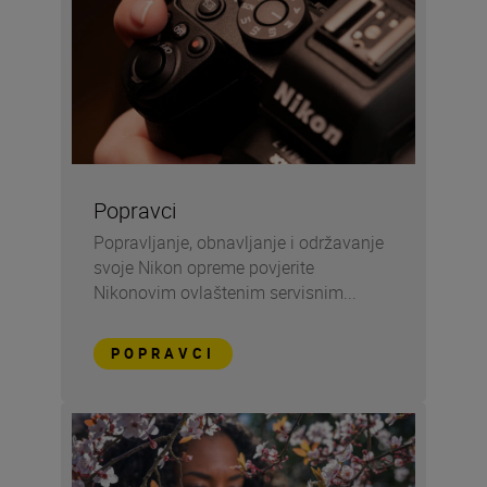
Popravci
Popravljanje, obnavljanje i održavanje
svoje Nikon opreme povjerite
Nikonovim ovlaštenim servisnim...
POPRAVCI