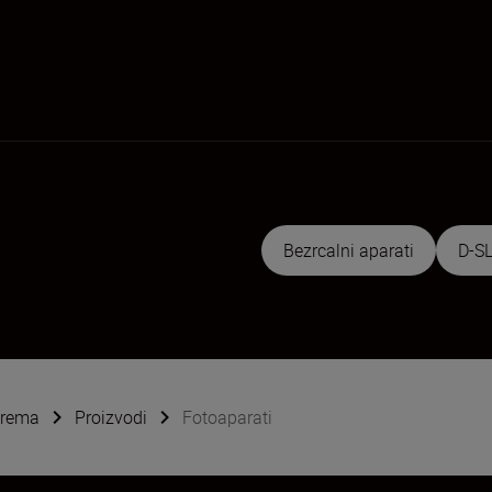
Bezrcalni aparati
D-SL
oprema
Proizvodi
Fotoaparati