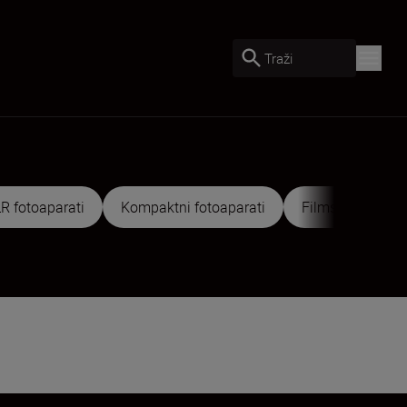
Traži
R fotoaparati
Kompaktni fotoaparati
Filmske kamere