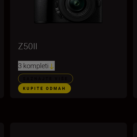
Z50II
3 kompleti
SAZNAJTE VIŠE
KUPITE ODMAH