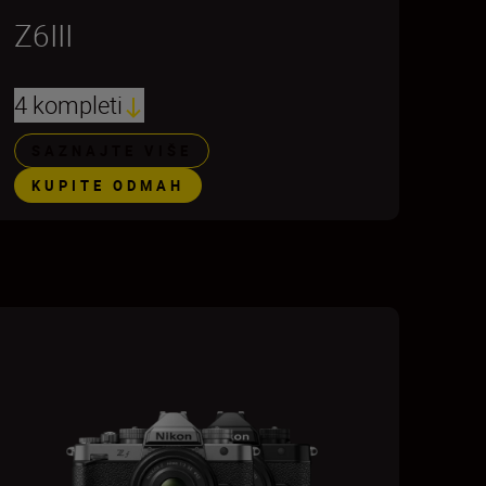
Z6III
4 kompleti
SAZNAJTE VIŠE
KUPITE ODMAH