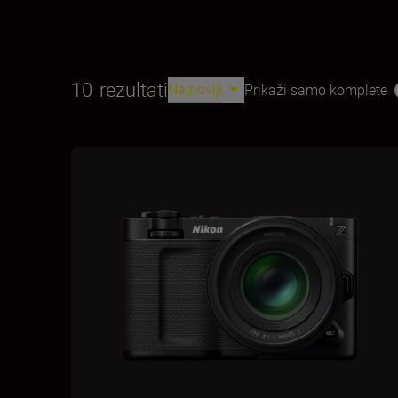
10
rezultati
Najnoviji
Prikaži samo komplete