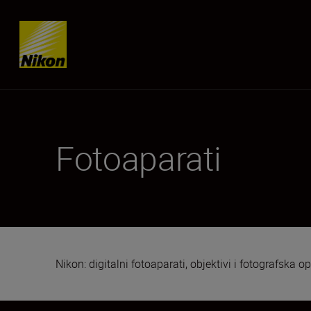
Skip content
Fotoaparati
Nikon: digitalni fotoaparati, objektivi i fotografska 