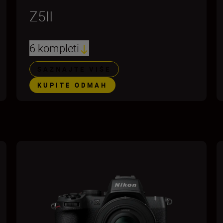
Z5II
6 kompleti
SAZNAJTE VIŠE
KUPITE ODMAH