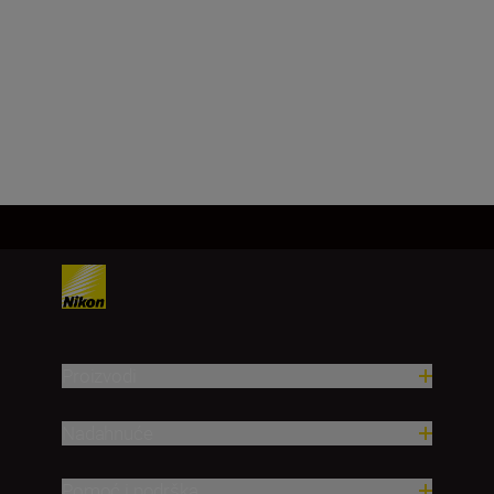
Senzor slike
FX, CMOS, 35,9 mm x 23,9 mm
Učitaj više
Proizvodi
Nadahnuće
Pomoć i podrška