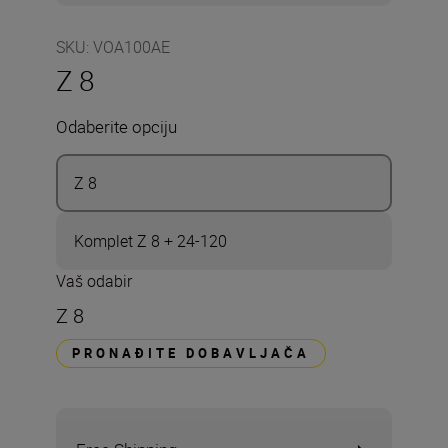
SKU
:
VOA100AE
Z 8
Odaberite opciju
Z 8
Komplet Z 8 + 24-120
Vaš odabir
Z 8
PRONAĐITE DOBAVLJAČA