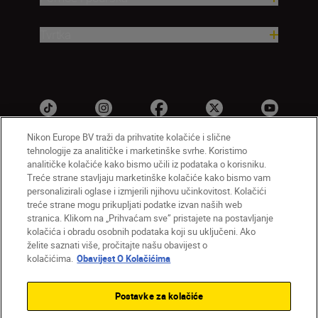
Tvrtka
Nikon Europe BV traži da prihvatite kolačiće i slične
tehnologije za analitičke i marketinške svrhe. Koristimo
analitičke kolačiće kako bismo učili iz podataka o korisniku.
HR
Nikon Sites
Treće strane stavljaju marketinške kolačiće kako bismo vam
personalizirali oglase i izmjerili njihovu učinkovitost. Kolačići
Obratite nam se
Obavijest o zaštiti privatnosti
treće strane mogu prikupljati podatke izvan naših web
Uvjeti upotrebe
Obavijest o kolačićima
stranica. Klikom na „Prihvaćam sve” pristajete na postavljanje
Postavke kolačića
kolačića i obradu osobnih podataka koji su uključeni. Ako
© 2026 Nikon
želite saznati više, pročitajte našu obavijest o
kolačićima.
Obavijest O Kolačićima
Postavke za kolačiće
Back to top