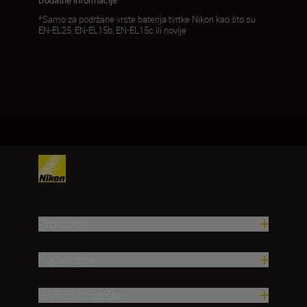
*Samo za podržane vrste baterija tvrtke Nikon kao što su
EN-EL25, EN-EL15b, EN-EL15c ili novije
Proizvodi
Nadahnuće
Pomoć i podrška