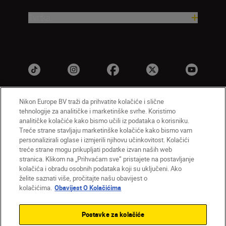
Tvrtka
Nikon Europe BV traži da prihvatite kolačiće i slične
tehnologije za analitičke i marketinške svrhe. Koristimo
HR
Nikon Sites
analitičke kolačiće kako bismo učili iz podataka o korisniku.
Obratite nam se
Obavijest o zaštiti privatnosti
Treće strane stavljaju marketinške kolačiće kako bismo vam
personalizirali oglase i izmjerili njihovu učinkovitost. Kolačići
Uvjeti upotrebe
Obavijest o kolačićima
treće strane mogu prikupljati podatke izvan naših web
Postavke kolačića
stranica. Klikom na „Prihvaćam sve” pristajete na postavljanje
© 2026 Nikon
kolačića i obradu osobnih podataka koji su uključeni. Ako
želite saznati više, pročitajte našu obavijest o
kolačićima.
Obavijest O Kolačićima
Back to top
Postavke za kolačiće