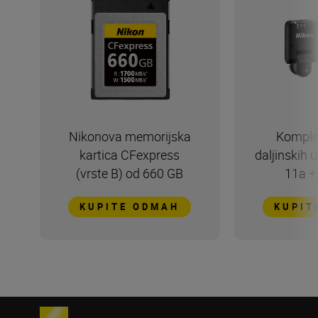
Nikonova memorijska
Komple
kartica CFexpress
daljinskih 
(vrste B) od 660 GB
11a +
KUPITE ODMAH
KUPIT