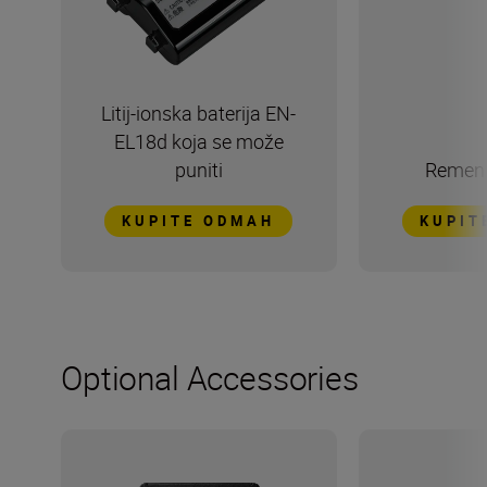
Litij-ionska baterija EN-
EL18d koja se može
puniti
Remen
KUPITE ODMAH
KUPIT
Optional Accessories