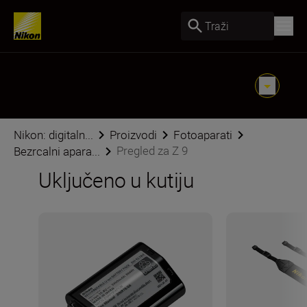
Traži
Nikon: digitaln...
Proizvodi
Fotoaparati
Pregled za Z 9
Bezrcalni apara...
Uključeno u kutiju