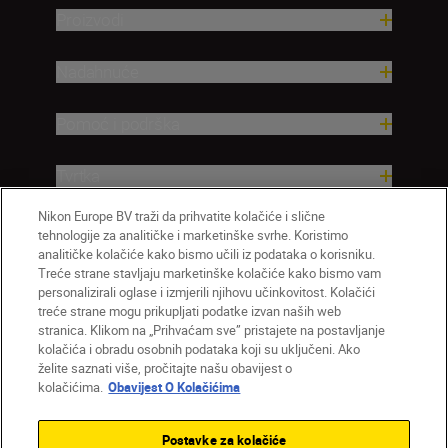
Proizvodi
Nadahnuće
Pomoć i podrška
Tvrtka
Nikon Europe BV traži da prihvatite kolačiće i slične
tehnologije za analitičke i marketinške svrhe. Koristimo
analitičke kolačiće kako bismo učili iz podataka o korisniku.
Treće strane stavljaju marketinške kolačiće kako bismo vam
personalizirali oglase i izmjerili njihovu učinkovitost. Kolačići
treće strane mogu prikupljati podatke izvan naših web
stranica. Klikom na „Prihvaćam sve” pristajete na postavljanje
kolačića i obradu osobnih podataka koji su uključeni. Ako
želite saznati više, pročitajte našu obavijest o
HR
Nikon Sites
kolačićima.
Obavijest O Kolačićima
Obratite nam se
Obavijest o zaštiti privatnosti
Uvjeti upotrebe
Obavijest o kolačićima
Postavke za kolačiće
Postavke kolačića