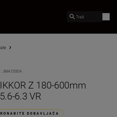
Traži
rate
U
:
JMA720DA
IKKOR Z 180-600mm
/5.6-6.3 VR
PRONAĐITE DOBAVLJAČA