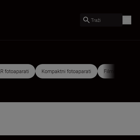
Traži
R fotoaparati
Kompaktni fotoaparati
Filmske kamere