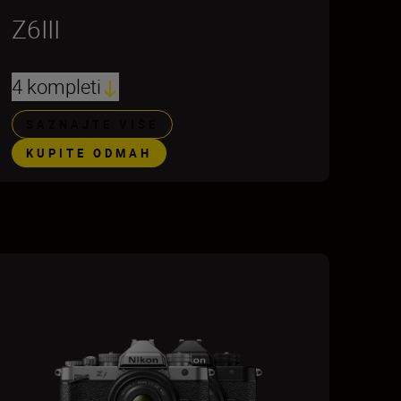
Z6III
4 kompleti
SAZNAJTE VIŠE
KUPITE ODMAH