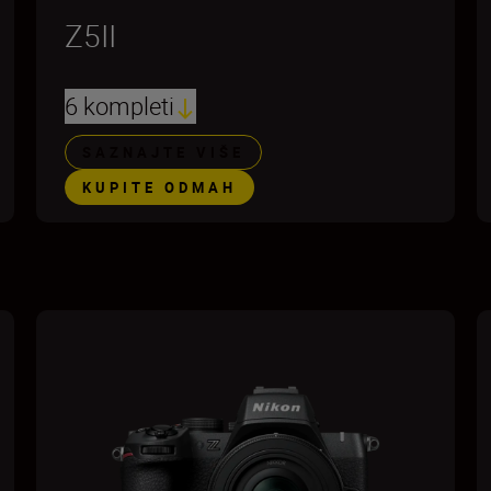
Z5II
6 kompleti
SAZNAJTE VIŠE
KUPITE ODMAH