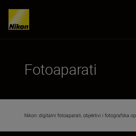
Skip content
Fotoaparati
Nikon: digitalni fotoaparati, objektivi i fotografska 