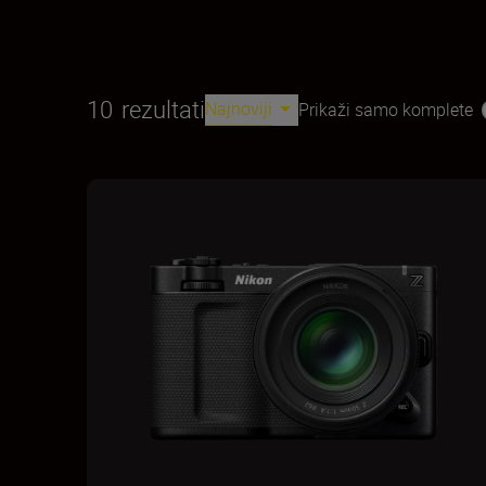
10
rezultati
Najnoviji
Prikaži samo komplete