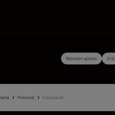
Bezrcalni aparati
D-SL
oprema
Proizvodi
Fotoaparati