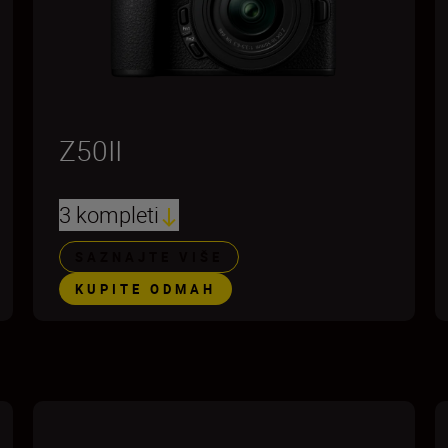
Z50II
3 kompleti
SAZNAJTE VIŠE
KUPITE ODMAH