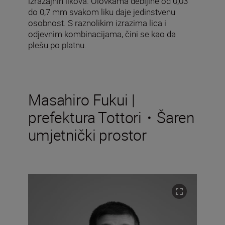
izražajnih likova. Olovkama debljine od 0,03
do 0,7 mm svakom liku daje jedinstvenu
osobnost. S raznolikim izrazima lica i
odjevnim kombinacijama, čini se kao da
plešu po platnu.
Masahiro Fukui |
prefektura Tottori・Šaren
umjetnički prostor