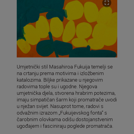
Umjetnički stil Masahiroa Fukuija temelji se
na crtanju prema motivima i izložbenim
katalozima. Biljke prikazane u njegovim
radovima tople su i ugodne. Njegova
umjetnička djela, stvorena hrabrim potezima,
imaju simpatičan šarm koji promatrače uvodi
u nježan svijet. Nasuprot tome, radovi s
odvažnim izrazom „Fukuijevskog fonta” s
čarobnim olovkama odišu dostojanstvenim
ugođajem i fasciniraju poglede promatrača.