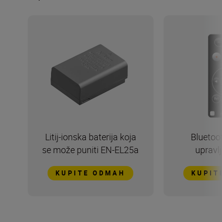
Litij-ionska baterija koja
Bluetoot
se može puniti EN-EL25a
upravl
KUPITE ODMAH
KUPIT