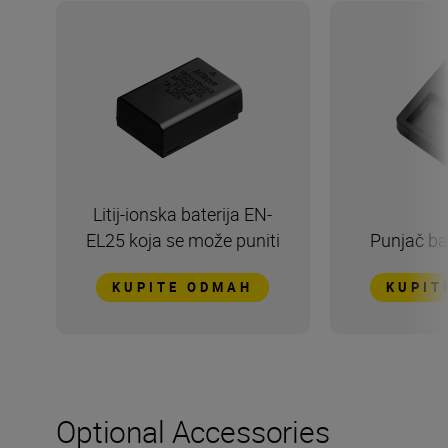
Litij-ionska baterija EN-
EL25 koja se može puniti
Punjač ba
KUPITE ODMAH
KUPIT
Optional Accessories