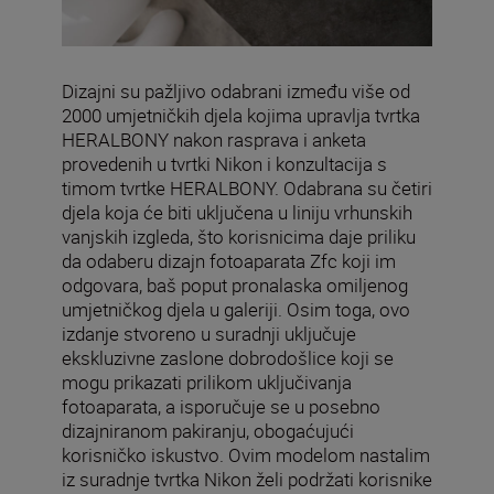
Dizajni su pažljivo odabrani između više od
2000 umjetničkih djela kojima upravlja tvrtka
HERALBONY nakon rasprava i anketa
provedenih u tvrtki Nikon i konzultacija s
timom tvrtke HERALBONY. Odabrana su četiri
djela koja će biti uključena u liniju vrhunskih
vanjskih izgleda, što korisnicima daje priliku
da odaberu dizajn fotoaparata Zfc koji im
odgovara, baš poput pronalaska omiljenog
umjetničkog djela u galeriji. Osim toga, ovo
izdanje stvoreno u suradnji uključuje
ekskluzivne zaslone dobrodošlice koji se
mogu prikazati prilikom uključivanja
fotoaparata, a isporučuje se u posebno
dizajniranom pakiranju, obogaćujući
korisničko iskustvo. Ovim modelom nastalim
iz suradnje tvrtka Nikon želi podržati korisnike