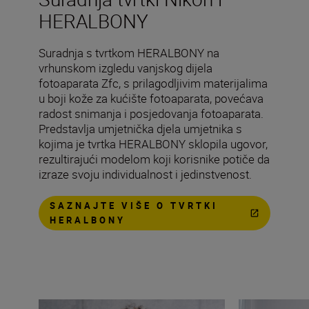
HERALBONY
Suradnja s tvrtkom HERALBONY na
vrhunskom izgledu vanjskog dijela
fotoaparata Zfc, s prilagodljivim materijalima
u boji kože za kućište fotoaparata, povećava
radost snimanja i posjedovanja fotoaparata.
Predstavlja umjetnička djela umjetnika s
kojima je tvrtka HERALBONY sklopila ugovor,
rezultirajući modelom koji korisnike potiče da
izraze svoju individualnost i jedinstvenost.
SAZNAJTE VIŠE O TVRTKI
HERALBONY