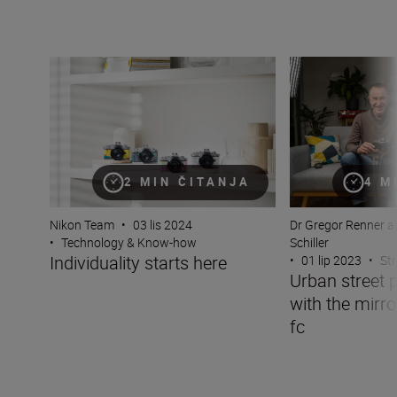
Individuality starts here
Urban street phot
2 MIN ČITANJA
4 M
Nikon Team
•
03 lis 2024
Dr Gregor Renner a
•
Technology & Know-how
Schiller
Individuality starts here
•
01 lip 2023
•
St
Urban street 
with the mirro
fc