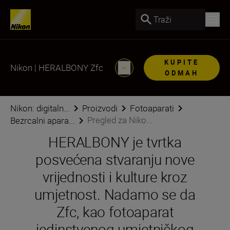
Traži
KUPITE
Nikon | HERALBONY Zfc
ODMAH
Nikon: digitaln...
Proizvodi
Fotoaparati
Pregled za Niko...
Bezrcalni apara...
HERALBONY je tvrtka
posvećena stvaranju nove
vrijednosti i kulture kroz
umjetnost. Nadamo se da
Zfc, kao fotoaparat
jedinstvenog umjetničkog