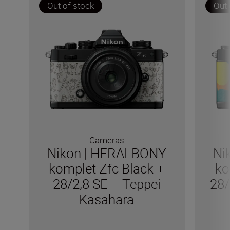
Out of stock
Out 
Cameras
Nikon | HERALBONY
Ni
komplet Zfc Black +
ko
28/2,8 SE – Teppei
28/
Kasahara