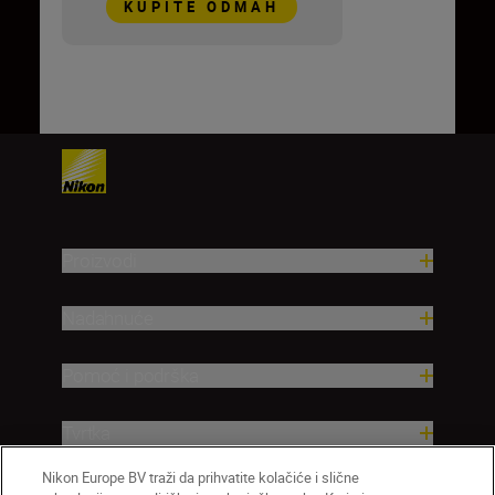
KUPITE ODMAH
Proizvodi
Nadahnuće
Pomoć i podrška
Tvrtka
Nikon Europe BV traži da prihvatite kolačiće i slične