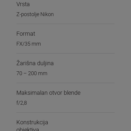
Vrsta
Z-postolje Nikon
Format
FX/35 mm
Žarišna duljina
70 – 200 mm
Maksimalan otvor blende
f/2,8
Konstrukcija
objektiva