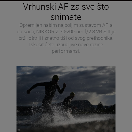
Vrhunski AF za sve što
snimate
Opremljen našim najboljim sustavom AF-a
do sada, NIKKOR Z 70-200mm f/2.8 VR S II je
brži, oštriji i znatno tiši od svog prethodnika.
Iskusit ćete uzbudljive nove razine
performansi.