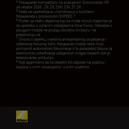
4
Fotoaparati kompatibilni sa značajkom Sinkroniziran VR
od veljače 2026.: Z9, Z8, Z6III, Z5II, Zf, ZR.
5
Kada se upotrebljava u kombinaciji s kućištem
fotoaparata s procesorom EXPEED 7.
6
Prsten za stativ objektiva koji se može skinuti dizajniran je
za upotrebu s vijčanim stezaljkama Arca-Swiss. Stezaljke s
polugom možda ne pružaju dovoljnu čvrstoću i ne
preporučuju se.
7
Ovisno o objektu, uvjetima ambijentalnog osvjetljenja i
odabranoj fokusnoj točki, fotoaparat možda neće moći
primijeniti automatsko fokusiranje ili bi pokazatelj fokusa za
elektroničko određivanje udaljenosti mogao treperiti dok je
telekonverter priključen.
8
Nije zajamčeno da će objektiv biti otporan na prašinu i
kapljice u svim situacijama i u svim uvjetima.