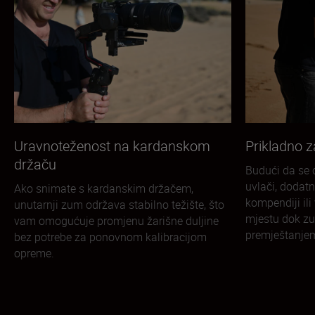
Uravnoteženost na kardanskom
Prikladno 
držaču
Budući da se c
uvlači, dodat
Ako snimate s kardanskim držačem,
kompendiji ili 
unutarnji zum održava stabilno težište, što
mjestu dok zu
vam omogućuje promjenu žarišne duljine
premještanje
bez potrebe za ponovnom kalibracijom
opreme.