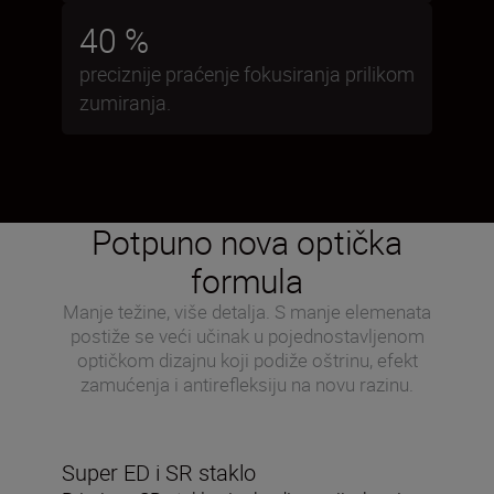
40 %
preciznije praćenje fokusiranja prilikom
zumiranja.
Potpuno nova optička
formula
Manje težine, više detalja. S manje elemenata
postiže se veći učinak u pojednostavljenom
optičkom dizajnu koji podiže oštrinu, efekt
zamućenja i antirefleksiju na novu razinu.
Super ED i SR staklo