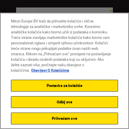
Proizvodi
Nikon Europe BV traži da prihvatite kolačiće i slične
Nadahnuće
tehnologije za analitičke i marketinške svrhe. Koristimo
analitičke kolačiće kako bismo učili iz podataka o korisniku.
Treće strane stavljaju marketinške kolačiće kako bismo vam
Pomoć i podrška
personalizirali oglase i izmjerili njihovu učinkovitost. Kolačići
treće strane mogu prikupljati podatke izvan naših web
stranica. Klikom na „Prihvaćam sve” pristajete na postavljanje
Tvrtka
kolačića i obradu osobnih podataka koji su uključeni. Ako
želite saznati više, pročitajte našu obavijest o
kolačićima.
Obavijest O Kolačićima
Postavke za kolačiće
Odbij sve
HR
Nikon Sites
Prihvaćam sve
Obratite nam se
Obavijest o zaštiti privatnosti
Uvjeti upotrebe
Obavijest o kolačićima