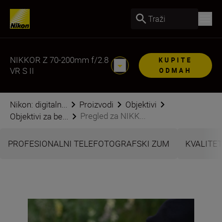
Traži
NIKKOR Z 70-200mm f/2.8
KUPITE
VR S II
ODMAH
Nikon: digitaln...
Proizvodi
Objektivi
Pregled za NIKK...
Objektivi za be...
PROFESIONALNI TELEFOTOGRAFSKI ZUM
KVALITET