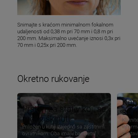
Snimajte s kraćom minimalnom fokalnom
udaljenosti od 0,38 m pri 70 mm i 0,8 m pri
200 mm. Maksimalno uvećanje iznosi 0,3x pri
70 mm i 0,25x pri 200 mm.
Okretno rukovanje
Kont
Prsten za stativ koji se
se m
može skinuti
Kliknit
Priložen u kutiji zajedno sa zaštitnim
inform
ovratnikom. Oba imaju bajonetni
postav