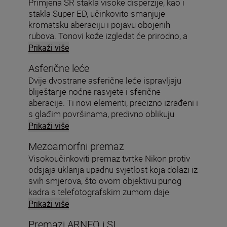
Primjena SR stakla visoke disperzije, kao i
stakla Super ED, učinkovito smanjuje
kromatsku aberaciju i pojavu obojenih
rubova. Tonovi kože izgledat će prirodno, a
boje će se vjerno reproducirati.
Prikaži više
Asferične leće
Dvije dvostrane asferične leće ispravljaju
bliještanje noćne rasvjete i sferične
aberacije. Ti novi elementi, precizno izrađeni i
s glađim površinama, predivno oblikuju
svjetlost.
Prikaži više
Mezoamorfni premaz
Visokoučinkoviti premaz tvrtke Nikon protiv
odsjaja uklanja upadnu svjetlost koja dolazi iz
svih smjerova, što ovom objektivu punog
kadra s telefotografskim zumom daje
iznimnu kontrolu nad pojavom dvostrukih
Prikaži više
slika i bliještanja.
Premazi ARNEO i SI