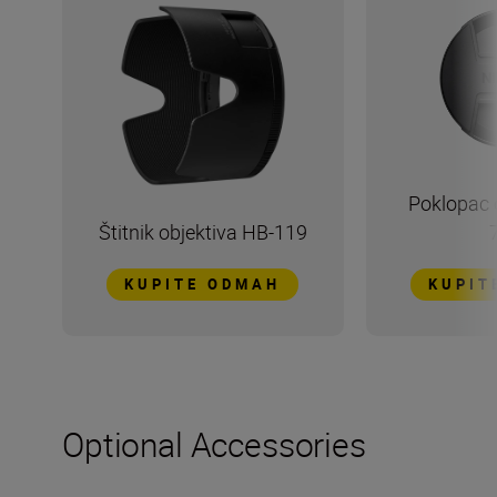
Poklopac 
Štitnik objektiva HB-119
KUPITE ODMAH
KUPIT
Optional Accessories