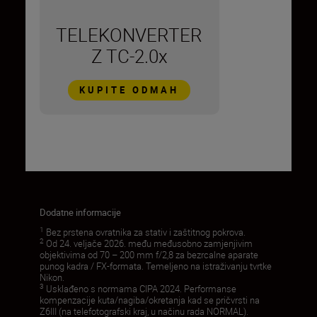
TELEKONVERTER
Z TC-2.0x
KUPITE ODMAH
Dodatne informacije
1
Bez prstena ovratnika za stativ i zaštitnog pokrova.
2
Od 24. veljače 2026. među međusobno zamjenjivim
objektivima od 70 – 200 mm f/2,8 za bezrcalne aparate
punog kadra / FX-formata. Temeljeno na istraživanju tvrtke
Nikon.
3
Usklađeno s normama CIPA 2024. Performanse
kompenzacije kuta/nagiba/okretanja kad se pričvrsti na
Z6III (na telefotografski kraj, u načinu rada NORMAL).