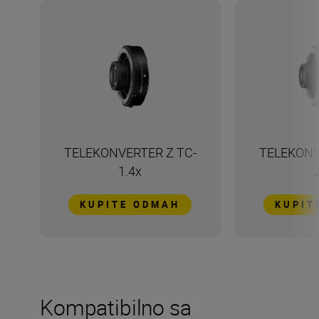
TELEKONVERTER Z TC-
TELEKONV
1.4x
KUPITE ODMAH
KUPIT
Kompatibilno sa