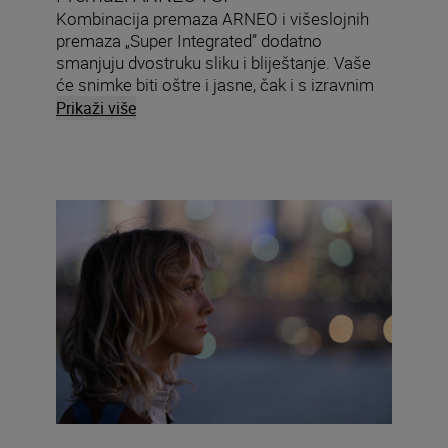
Kombinacija premaza ARNEO i višeslojnih
premaza „Super Integrated” dodatno
smanjuju dvostruku sliku i bliještanje. Vaše
će snimke biti oštre i jasne, čak i s izravnim
izvorom svjetla unutar kadra.
Prikaži više