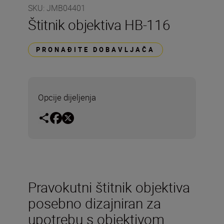
SKU
:
JMB04401
Štitnik objektiva HB-116
PRONAĐITE DOBAVLJAČA
Opcije dijeljenja
Pravokutni štitnik objektiva
posebno dizajniran za
upotrebu s objektivom