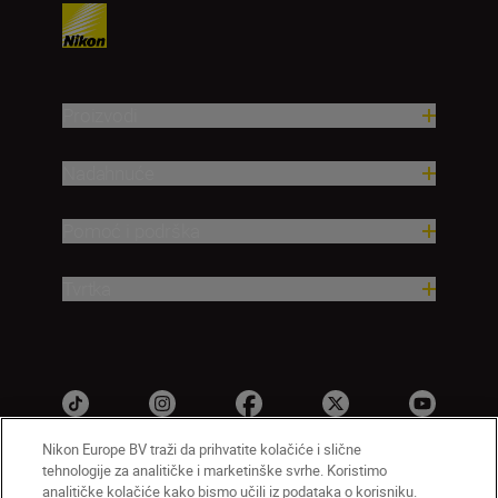
Proizvodi
Nadahnuće
Pomoć i podrška
Tvrtka
Nikon Europe BV traži da prihvatite kolačiće i slične
tehnologije za analitičke i marketinške svrhe. Koristimo
analitičke kolačiće kako bismo učili iz podataka o korisniku.