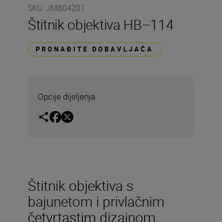
SKU
:
JMB04201
Štitnik objektiva HB–114
PRONAĐITE DOBAVLJAČA
Opcije dijeljenja
Štitnik objektiva s
bajunetom i privlačnim
četvrtastim dizajnom.