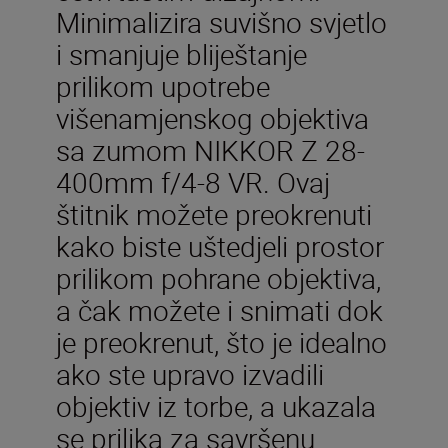
Minimalizira suvišno svjetlo
i smanjuje bliještanje
prilikom upotrebe
višenamjenskog objektiva
sa zumom NIKKOR Z 28-
400mm f/4-8 VR. Ovaj
štitnik možete preokrenuti
kako biste uštedjeli prostor
prilikom pohrane objektiva,
a čak možete i snimati dok
je preokrenut, što je idealno
ako ste upravo izvadili
objektiv iz torbe, a ukazala
se prilika za savršenu