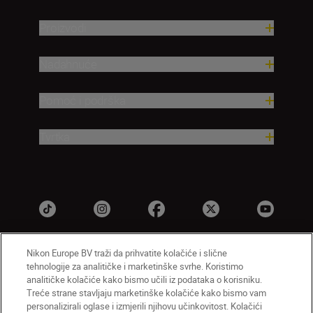
Proizvodi
Nadahnuće
Pomoć i podrška
Tvrtka
Nikon Europe BV traži da prihvatite kolačiće i slične
tehnologije za analitičke i marketinške svrhe. Koristimo
HR
Nikon Sites
analitičke kolačiće kako bismo učili iz podataka o korisniku.
Obratite nam se
Obavijest o zaštiti privatnosti
Treće strane stavljaju marketinške kolačiće kako bismo vam
personalizirali oglase i izmjerili njihovu učinkovitost. Kolačići
Uvjeti upotrebe
Obavijest o kolačićima