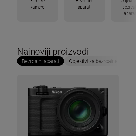
Filmske
Bezrcalni
Objektiv
kamere
aparati
bezrca
apara
Najnoviji proizvodi
Bezrcalni aparati
Objektivi za bezrcalne aparate