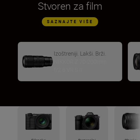
Stvoren za film
SAZNAJTE VIŠE
Izoštreniji. Lakši. Brži.
NIKKOR Z 70-200mm
f/2.8 VR S II