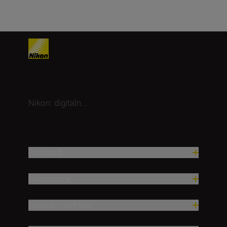
Nikon: digitaln...
Proizvodi
Nadahnuće
Pomoć i podrška