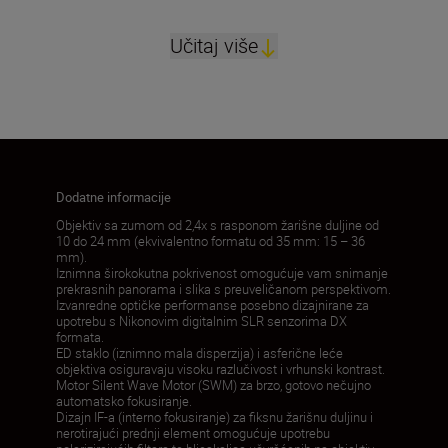
Učitaj više
Dodatne informacije
Objektiv sa zumom od 2,4x s rasponom žarišne duljine od
10 do 24 mm (ekvivalentno formatu od 35 mm: 15 – 36
mm).
Iznimna širokokutna pokrivenost omogućuje vam snimanje
prekrasnih panorama i slika s preuveličanom perspektivom.
Izvanredne optičke performanse posebno dizajnirane za
upotrebu s Nikonovim digitalnim SLR senzorima DX
formata.
ED staklo (iznimno mala disperzija) i asferične leće
objektiva osiguravaju visoku razlučivost i vrhunski kontrast.
Motor Silent Wave Motor (SWM) za brzo, gotovo nečujno
automatsko fokusiranje.
Dizajn IF-a (interno fokusiranje) za fiksnu žarišnu duljinu i
nerotirajući prednji element omogućuje upotrebu