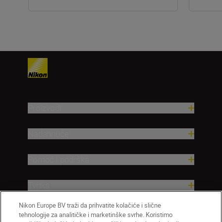
Proizvodi
Nadahnuće
Pomoć i podrška
Tvrtka
Nikon Europe BV traži da prihvatite kolačiće i slične
tehnologije za analitičke i marketinške svrhe. Koristimo