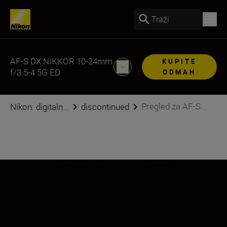
Traži
AF-S DX NIKKOR 10-24mm
KUPITE
f/3.5-4.5G ED
ODMAH
Pregled za AF-S...
Nikon: digitaln...
discontinued
Dizajniran za upotrebu s digitalnim SLR
fotoaparatima DX formata,
visokokvalitetan optički dizajn ima tri
asferična i dva staklena ED elementa za
pružanje slika izvanredne razlučivosti,