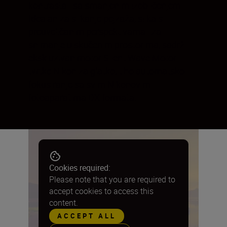
kontrasta i sa smanjenim izobličenjem.
Idealan za slikanje pejzaža, slika s
preuveličanim perspektivama i za
snimanje u skučenim prostorima, sadrži
ekskluzivan motor Silent Wave Motor
tvrtke Nikon za glatko, tiho automatsko
fokusiranje sa svim Nikonovim
fotoaparatima DX formata.
Cookies required:
Please note that you are required to
accept cookies to access this
content.
ACCEPT ALL