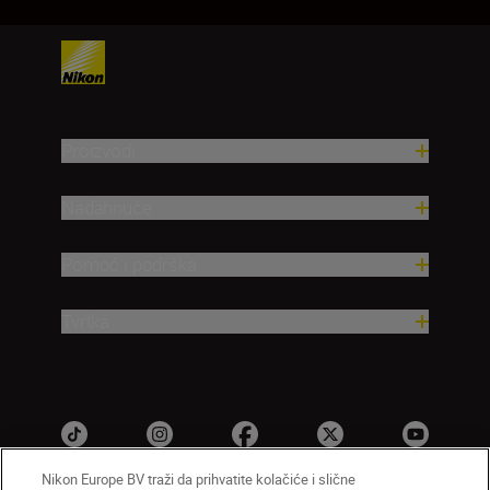
Proizvodi
Nadahnuće
Pomoć i podrška
Tvrtka
Nikon Europe BV traži da prihvatite kolačiće i slične