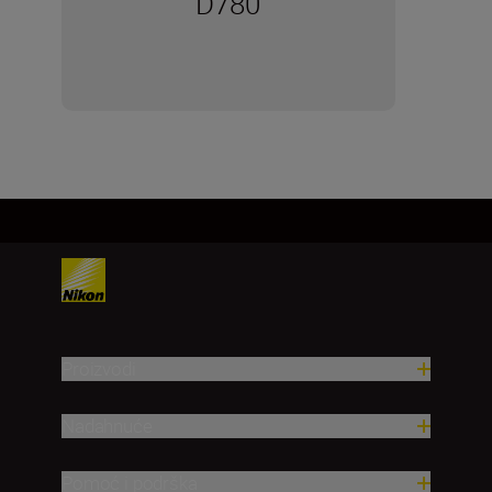
D780
Proizvodi
Nadahnuće
Pomoć i podrška