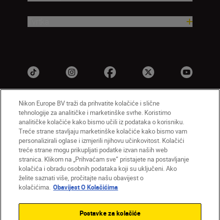
Tvrtka
Nikon Europe BV traži da prihvatite kolačiće i slične
tehnologije za analitičke i marketinške svrhe. Koristimo
HR
Nikon Sites
analitičke kolačiće kako bismo učili iz podataka o korisniku.
Obratite nam se
Obavijest o zaštiti privatnosti
Treće strane stavljaju marketinške kolačiće kako bismo vam
personalizirali oglase i izmjerili njihovu učinkovitost. Kolačići
Uvjeti upotrebe
Obavijest o kolačićima
treće strane mogu prikupljati podatke izvan naših web
Postavke kolačića
stranica. Klikom na „Prihvaćam sve” pristajete na postavljanje
© 2026 Nikon
kolačića i obradu osobnih podataka koji su uključeni. Ako
želite saznati više, pročitajte našu obavijest o
kolačićima.
Obavijest O Kolačićima
Back to top
Postavke za kolačiće