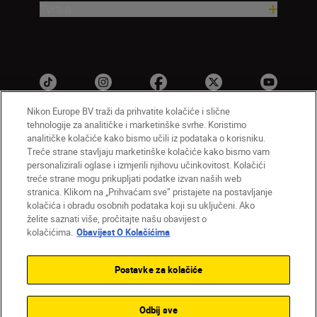
Tvrtka
Nikon Europe BV traži da prihvatite kolačiće i slične
tehnologije za analitičke i marketinške svrhe. Koristimo
analitičke kolačiće kako bismo učili iz podataka o korisniku.
HR
Nikon Sites
Treće strane stavljaju marketinške kolačiće kako bismo vam
personalizirali oglase i izmjerili njihovu učinkovitost. Kolačići
Obratite nam se
Obavijest o zaštiti privatnosti
treće strane mogu prikupljati podatke izvan naših web
Uvjeti upotrebe
Obavijest o kolačićima
stranica. Klikom na „Prihvaćam sve” pristajete na postavljanje
Postavke kolačića
kolačića i obradu osobnih podataka koji su uključeni. Ako
© 2026 Nikon
želite saznati više, pročitajte našu obavijest o
kolačićima.
Obavijest O Kolačićima
Postavke za kolačiće
Back to top
Odbij sve