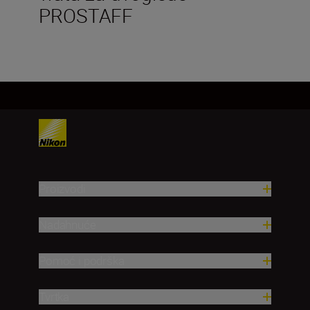
PROSTAFF
Proizvodi
Nadahnuće
Pomoć i podrška
Tvrtka