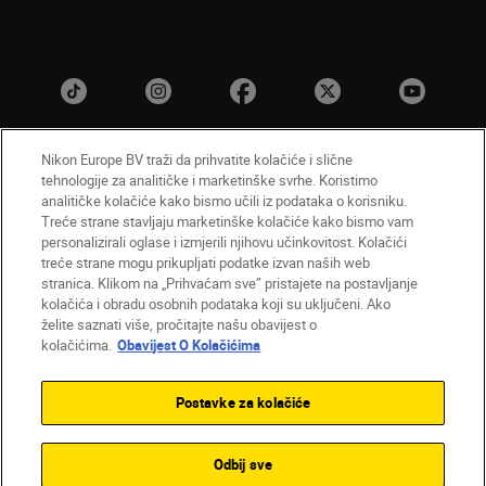
Nikon Europe BV traži da prihvatite kolačiće i slične
tehnologije za analitičke i marketinške svrhe. Koristimo
HR
Nikon Sites
analitičke kolačiće kako bismo učili iz podataka o korisniku.
Obratite nam se
Obavijest o zaštiti privatnosti
Treće strane stavljaju marketinške kolačiće kako bismo vam
personalizirali oglase i izmjerili njihovu učinkovitost. Kolačići
Uvjeti upotrebe
Obavijest o kolačićima
treće strane mogu prikupljati podatke izvan naših web
Postavke kolačića
stranica. Klikom na „Prihvaćam sve” pristajete na postavljanje
© 2026 Nikon
kolačića i obradu osobnih podataka koji su uključeni. Ako
želite saznati više, pročitajte našu obavijest o
kolačićima.
Obavijest O Kolačićima
Back to top
Postavke za kolačiće
Odbij sve