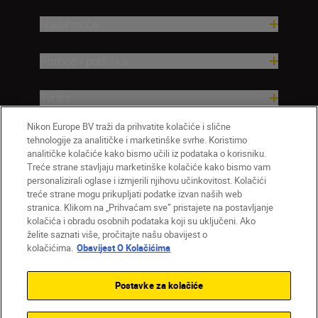
Nadahnuće
Pomoć i podrška
Tvrtka
Nikon Europe BV traži da prihvatite kolačiće i slične
tehnologije za analitičke i marketinške svrhe. Koristimo
analitičke kolačiće kako bismo učili iz podataka o korisniku.
Treće strane stavljaju marketinške kolačiće kako bismo vam
personalizirali oglase i izmjerili njihovu učinkovitost. Kolačići
treće strane mogu prikupljati podatke izvan naših web
stranica. Klikom na „Prihvaćam sve” pristajete na postavljanje
kolačića i obradu osobnih podataka koji su uključeni. Ako
želite saznati više, pročitajte našu obavijest o
HR
Nikon Sites
kolačićima.
Obavijest O Kolačićima
Obratite nam se
Obavijest o zaštiti privatnosti
Uvjeti upotrebe
Obavijest o kolačićima
Postavke za kolačiće
Postavke kolačića
© 2026 Nikon