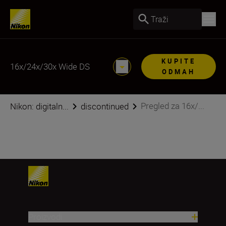
Traži
KUPITE
16x/24x/30x Wide DS
ODMAH
Pregled za 16x/...
Nikon: digitaln...
discontinued
Proizvodi