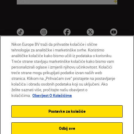
Tvrtka
Nikon Europe BV traži da prihvatite kolačiće i slične
tehnologije za analitičke i marketinške svrhe. Koristimo
analitičke kolačiće kako bismo učili iz podataka o korisniku.
HR
Nikon Sites
Treće strane stavljaju marketinške kolačiće kako bismo vam
personalizirali oglase i izmjerili njihovu učinkovitost. Kolačići
Obratite nam se
Obavijest o zaštiti privatnosti
treće strane mogu prikupljati podatke izvan naših web
Uvjeti upotrebe
Obavijest o kolačićima
stranica. Klikom na „Prihvaćam sve” pristajete na postavljanje
Postavke kolačića
kolačića i obradu osobnih podataka koji su uključeni. Ako
© 2026 Nikon
želite saznati više, pročitajte našu obavijest o
kolačićima.
Obavijest O Kolačićima
Postavke za kolačiće
Back to top
Odbij sve