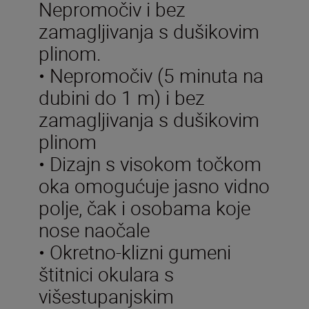
Nepromočiv i bez
zamagljivanja s dušikovim
plinom.
• Nepromočiv (5 minuta na
dubini do 1 m) i bez
zamagljivanja s dušikovim
plinom
• Dizajn s visokom točkom
oka omogućuje jasno vidno
polje, čak i osobama koje
nose naočale
• Okretno-klizni gumeni
štitnici okulara s
višestupanjskim