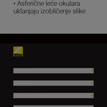
• Asferične leće okulara
uklanjaju izobličenje slike
Proizvodi
Nadahnuće
Pomoć i podrška