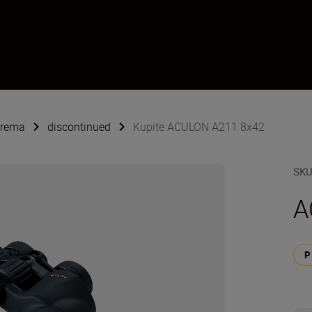
oprema
discontinued
Kupite ACULON A211 8x42
SK
A