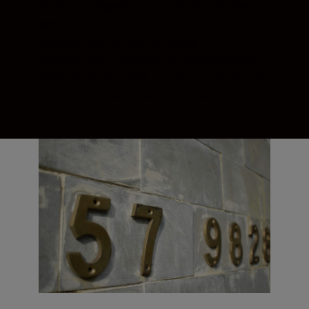
sportskih događaja i HD filmova prepunih
akcije.
Jednostavan dizajn čini objektiv
kompaktnim i udobnim za svakodnevno
nošenje. Možete čak i uvući cijev kada nije
u upotrebi za vrhunsku prenosivost.