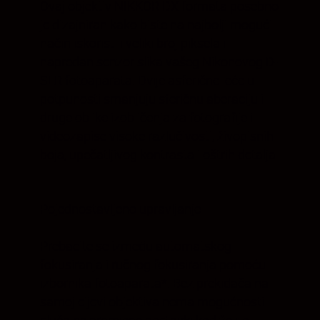
Ovaj objektiv NIKKOR DX formata posebno
je dizajniran kako biste na najbolji mogući
način iskoristili veliki broj piksela i
napredan senzor slika vašeg Nikonovog D-
SLR fotoaparata. Dvije asferične leće u
potpunosti smanjuju sferičnu aberaciju i
druge oblike izobličenja za fotografije i
videozapise visoke razlučivosti, živopisnih
boja, upečatljivog kontrasta i oštrih detalja.
Pojednostavljeno upravljanje
Prebacite se između automatskog
fokusiranja i ručnog fokusiranja pomoću
izbornika fotoaparata*. Bez prekidača na
samoj cijevi objektiva nema mogućnosti
slučajne promjene postavki kad želite