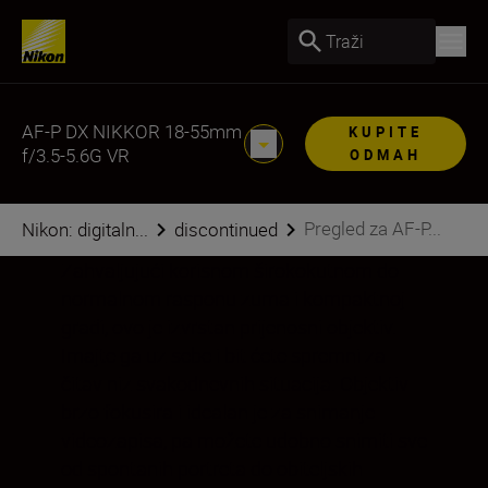
Traži
AF-P DX NIKKOR 18-55mm
KUPITE
f/3.5-5.6G VR
ODMAH
Pregled za AF-P...
Nikon: digitaln...
discontinued
Zahvaljujući korisnom širokokutnom do
normalnom rasponu zuma i kompaktnoj
građi, ovo je izvrstan prijenosni objektiv.
Imajte ga uz sebe i bit ćete spremni za
čitav niz svakodnevnih situacija. Objektiv
brzo fokusira i idealan je za snimanje
videozapisa, pa možete udobno snimiti sve
od spontanih portreta do obiteljskih