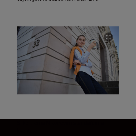
Slike prema Nikonovim standardima
kvalitete