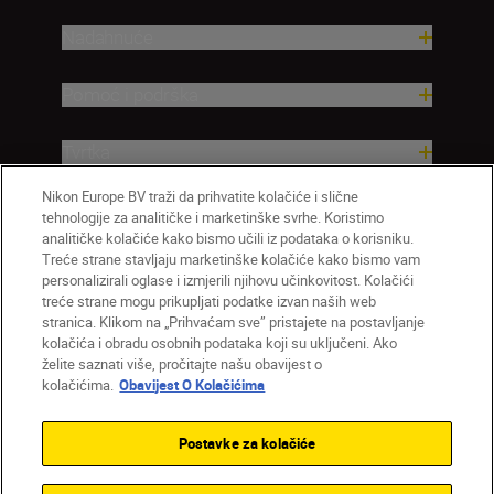
Nadahnuće
Pomoć i podrška
Tvrtka
Nikon Europe BV traži da prihvatite kolačiće i slične
tehnologije za analitičke i marketinške svrhe. Koristimo
analitičke kolačiće kako bismo učili iz podataka o korisniku.
Treće strane stavljaju marketinške kolačiće kako bismo vam
personalizirali oglase i izmjerili njihovu učinkovitost. Kolačići
treće strane mogu prikupljati podatke izvan naših web
stranica. Klikom na „Prihvaćam sve” pristajete na postavljanje
kolačića i obradu osobnih podataka koji su uključeni. Ako
želite saznati više, pročitajte našu obavijest o
HR
Nikon Sites
kolačićima.
Obavijest O Kolačićima
Obratite nam se
Obavijest o zaštiti privatnosti
Uvjeti upotrebe
Obavijest o kolačićima
Postavke za kolačiće
Postavke kolačića
© 2026 Nikon