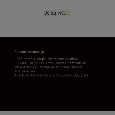
Učitaj više
Dodatne informacije
* Radi samo s kompatibilnim fotoaparatima:
D5500/D5300/D3300 i noviji modeli. Kompatibilni
fotoaparati mogu zahtijevati ažuriranje firmvera.
Kôd materijala
AF-P DX NIKKOR 18-55mm f/3.5-5.6G – JAA827DA