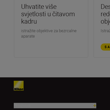
Uhvatite više
Des
svjetlosti u čitavom
red
kadru
obj
istražite objektive za bezrcalne
Istra
aparate
S
Proizvodi