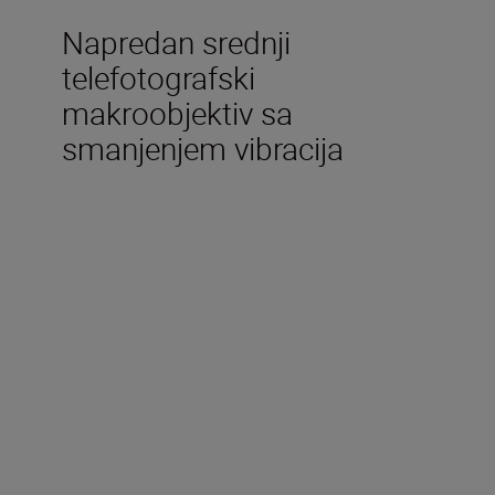
Napredan srednji
telefotografski
makroobjektiv sa
smanjenjem vibracija
Tehničke specifikacije
Žarišna duljina
85 mm