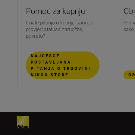
Pomoć za kupnju
Obr
Imate pitanja o kupnji, isporuci,
Pron
provjeri statusa narudžbe,
kako 
povratu?
NAJČEŠĆE
POSTAVLJANA
PITANJA O TRGOVINI
NIKON STORE
OB