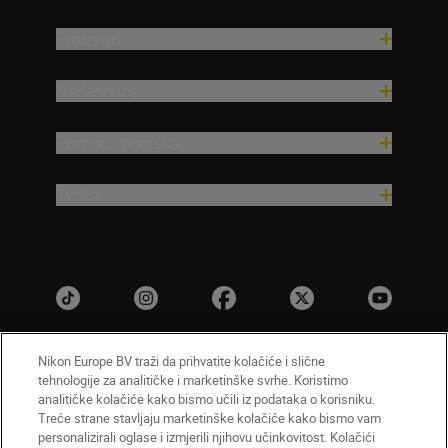
Proizvodi
Nadahnuće
Pomoć i podrška
Tvrtka
Nikon Europe BV traži da prihvatite kolačiće i slične
tehnologije za analitičke i marketinške svrhe. Koristimo
HR
Nikon Sites
analitičke kolačiće kako bismo učili iz podataka o korisniku.
Obratite nam se
Obavijest o zaštiti privatnosti
Treće strane stavljaju marketinške kolačiće kako bismo vam
personalizirali oglase i izmjerili njihovu učinkovitost. Kolačići
Uvjeti upotrebe
Obavijest o kolačićima