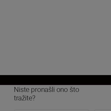
Maksimalan otvor blende
f/3,5
Minimalan otvor blende
f/32
Učitaj više
Niste pronašli ono što
tražite?