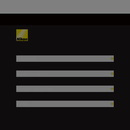
Proizvodi
Nadahnuće
Pomoć i podrška
Tvrtka