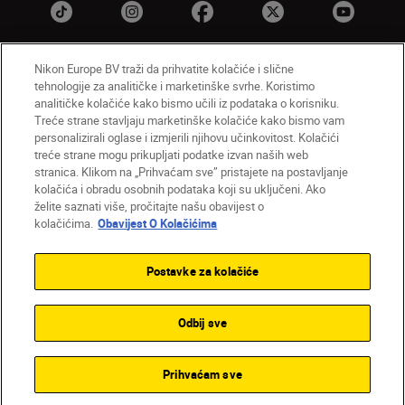
Nikon Europe BV traži da prihvatite kolačiće i slične
tehnologije za analitičke i marketinške svrhe. Koristimo
HR
Nikon Sites
analitičke kolačiće kako bismo učili iz podataka o korisniku.
Obratite nam se
Obavijest o zaštiti privatnosti
Treće strane stavljaju marketinške kolačiće kako bismo vam
personalizirali oglase i izmjerili njihovu učinkovitost. Kolačići
Uvjeti upotrebe
Obavijest o kolačićima
treće strane mogu prikupljati podatke izvan naših web
Postavke kolačića
stranica. Klikom na „Prihvaćam sve” pristajete na postavljanje
© 2026 Nikon
kolačića i obradu osobnih podataka koji su uključeni. Ako
želite saznati više, pročitajte našu obavijest o
kolačićima.
Obavijest O Kolačićima
Back to top
Postavke za kolačiće
Odbij sve
Prihvaćam sve