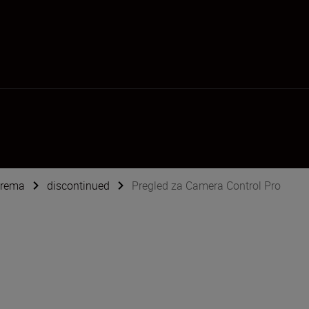
oprema
discontinued
Pregled za Camera Control Pro