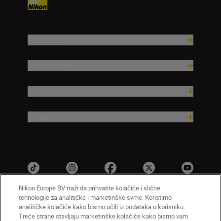
Proizvodi
Nadahnuće
Pomoć i podrška
Tvrtka
Nikon Europe BV traži da prihvatite kolačiće i slične
tehnologije za analitičke i marketinške svrhe. Koristimo
analitičke kolačiće kako bismo učili iz podataka o korisniku.
HR
Nikon Sites
Treće strane stavljaju marketinške kolačiće kako bismo vam