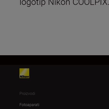
logotip Nikon COOLPIX
Proizvodi
Fotoaparati