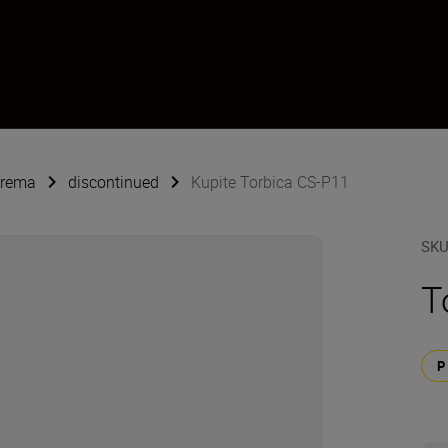
oprema
discontinued
Kupite Torbica CS-P11
SK
T