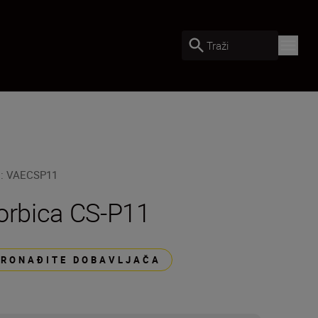
Traži
U
:
VAECSP11
orbica CS-P11
PRONAĐITE DOBAVLJAČA