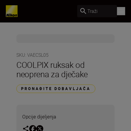
Traži
SKU
:
VAECSL05
COOLPIX ruksak od
neoprena za dječake
PRONAĐITE DOBAVLJAČA
Opcije dijeljenja