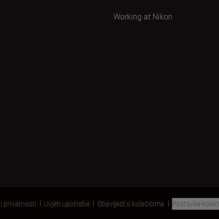
Working at Nikon
i privatnosti
Uvjeti upotrebe
Obavijest o kolačićima
Postavke kolač