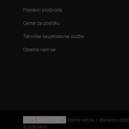
Popravci proizvoda
Centar za podršku
Tehničke savjetodavne službe
Obratite nam se
HR
Nikon Sites
Obratite nam se
Obavijest o zaštit
© 2026 Nikon