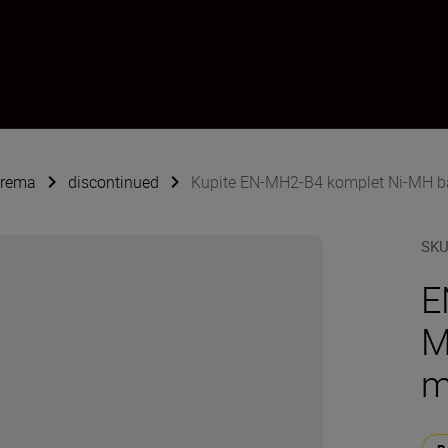
oprema
discontinued
Kupite EN-MH2-B4 komplet Ni-MH bat
SK
E
M
m