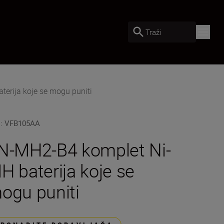
Traži
erija koje se mogu puniti
U
:
VFB105AA
N-MH2-B4 komplet Ni-
H baterija koje se
ogu puniti