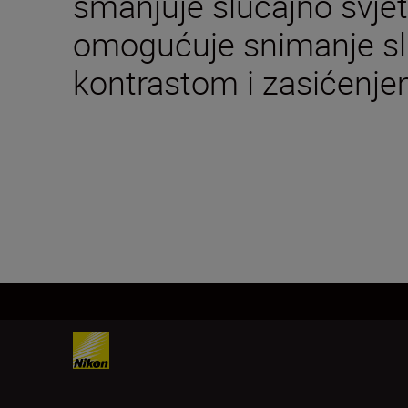
smanjuje slučajno svjetl
omogućuje snimanje sli
kontrastom i zasićenje