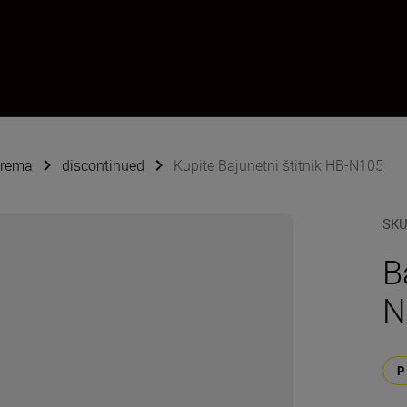
oprema
discontinued
Kupite Bajunetni štitnik HB-N105
SK
B
N