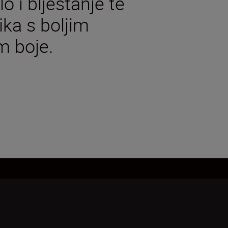
o i blještanje te
ka s boljim
m boje.