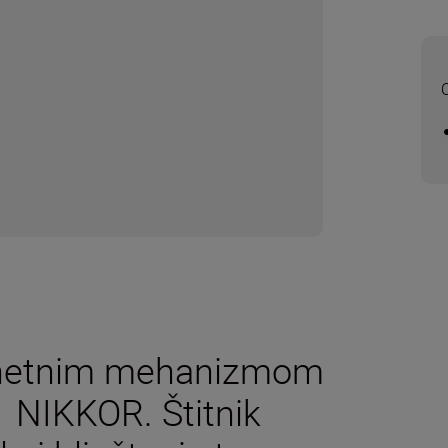
O
ajunetnim mehanizmom
1 NIKKOR. Štitnik