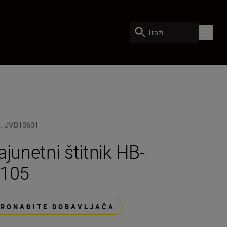
Traži
U
:
JVB10601
ajunetni štitnik HB-
105
PRONAĐITE DOBAVLJAČA