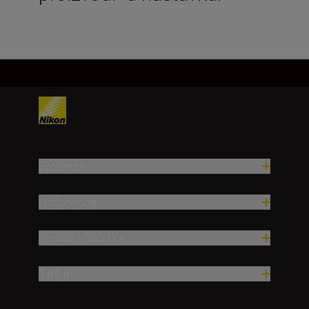
Proizvodi
Nadahnuće
Pomoć i podrška
Tvrtka