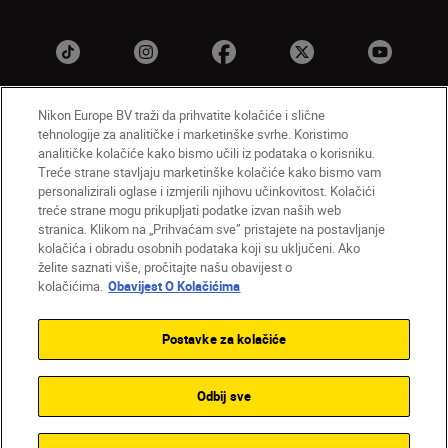
Nikon Europe BV traži da prihvatite kolačiće i slične
tehnologije za analitičke i marketinške svrhe. Koristimo
HR
Nikon Sites
analitičke kolačiće kako bismo učili iz podataka o korisniku.
Obratite nam se
Obavijest o zaštiti privatnosti
Treće strane stavljaju marketinške kolačiće kako bismo vam
personalizirali oglase i izmjerili njihovu učinkovitost. Kolačići
Uvjeti upotrebe
Obavijest o kolačićima
treće strane mogu prikupljati podatke izvan naših web
Postavke kolačića
stranica. Klikom na „Prihvaćam sve” pristajete na postavljanje
© 2026 Nikon
kolačića i obradu osobnih podataka koji su uključeni. Ako
želite saznati više, pročitajte našu obavijest o
kolačićima.
Obavijest O Kolačićima
Back to top
Postavke za kolačiće
Odbij sve