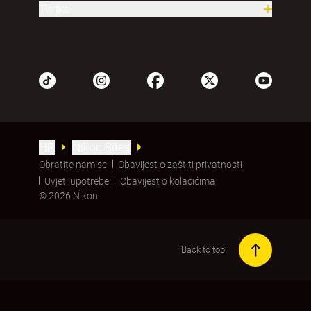
Tvrtka
HR
Nikon Sites
Obratite nam se
Obavijest o zaštiti privatnosti
Uvjeti upotrebe
Obavijest o kolačićima
© 2026 Nikon
Back to top