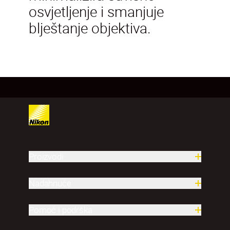
osvjetljenje i smanjuje
blještanje objektiva.
Proizvodi
Nadahnuće
Pomoć i podrška